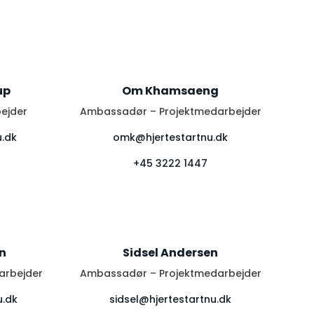
up
Om Khamsaeng
bejder
Ambassadør – Projektmedarbejder
u.dk
omk@hjertestartnu.dk
+45 3222 1447
n
Sidsel Andersen
arbejder
Ambassadør – Projektmedarbejder
u.dk
sidsel@hjertestartnu.dk