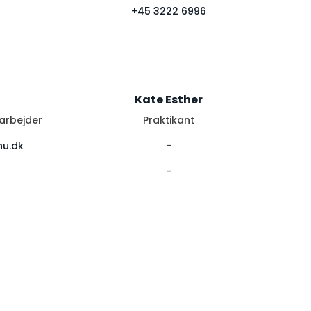
+45 3222 6996
Kate Esther
arbejder
Praktikant
nu.dk
–
–