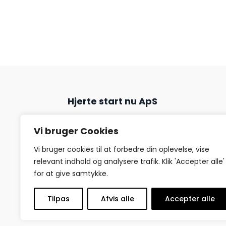
Hjerte start nu ApS
​Provstegade 4A, 2 sal
Vi bruger Cookies
8900 Randers C
CVR: 39 41 36 55
Vi bruger cookies til at forbedre din oplevelse, vise
Mail:
kontor@hjertestartnu.dk​​​
relevant indhold og analysere trafik. Klik 'Accepter alle'
Tlf.:
+45 26 82 82 67
for at give samtykke.
www.hjertestartnu.dk
Tilpas
Afvis alle
Accepter alle