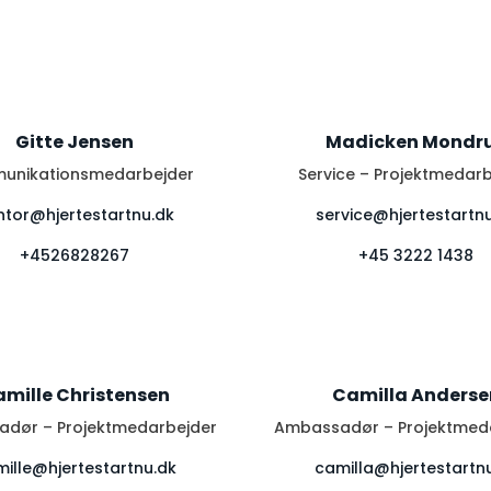
Gitte Jensen
Madicken Mondr
unikationsmedarbejder
Service – Projektmedar
ntor@hjertestartnu.dk
service@hjertestartn
+4526828267
+45 3222 1438
mille Christensen
Camilla Anderse
dør – Projektmedarbejder
Ambassadør – Projektmed
ille@hjertestartnu.dk
camilla@hjertestartn