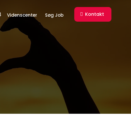
Kontakt

Videnscenter
Søg Job