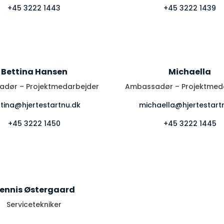
+45 3222 1443
+45 3222 1439
Bettina Hansen
Michaella
dør – Projektmedarbejder
Ambassadør – Projektmed
tina@hjertestartnu.dk
michaella@hjertestart
+45 3222 1450
+45 3222 1445
ennis Østergaard
Servicetekniker