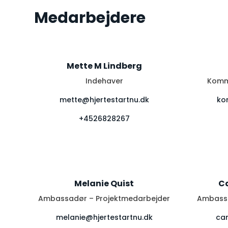
Medarbejdere
Mette M Lindberg
Indehaver
Komm
mette@hjertestartnu.dk
ko
+4526828267
Melanie Quist
Ca
Ambassadør – Projektmedarbejder
Ambassa
melanie@hjertestartnu.dk
cam