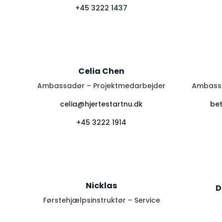
+45 3222 1437
Celia Chen
Ambassadør – Projektmedarbejder
Ambassa
celia@hjertestartnu.dk
bet
+45 3222 1914
Nicklas
D
Førstehjælpsinstruktør – Service